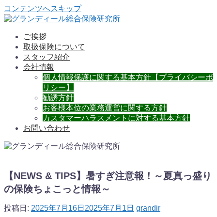
コンテンツへスキップ
ご挨拶
取扱保険について
スタッフ紹介
会社情報
個人情報保護に関する基本方針【プライバシーポ
リシー】
勧誘方針
お客様本位の業務運営に関する方針
カスタマーハラスメントに対する基本方針
お問い合わせ
【NEWS & TIPS】暑すぎ注意報！～夏真っ盛り
の保険ちょこっと情報～
投稿日:
2025年7月16日
2025年7月1日
grandir